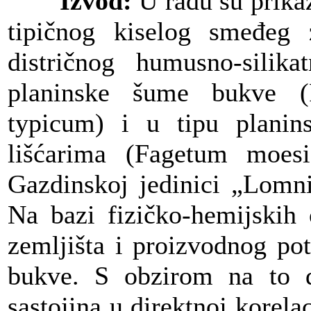
Izvod:
U radu su prikaz
tipičnog kiselog smeđeg z
distričnog humusno-silika
planinske šume bukve 
typicum) i u tipu plani
lišćarima (Fagetum moes
Gazdinskoj jedinici „Lomni
Na bazi fizičko-hemijskih 
zemljišta i proizvodnog pot
bukve. S obzirom na to da
sastojina u direktnoj korela