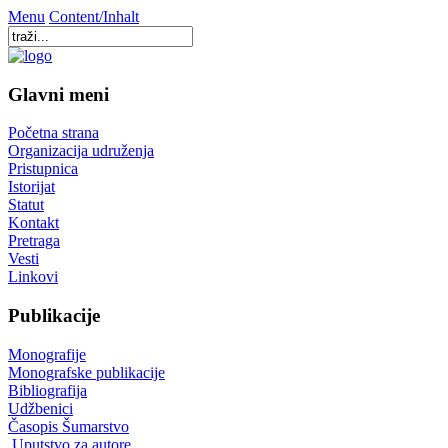
Menu
Content/Inhalt
Glavni meni
Početna strana
Organizacija udruženja
Pristupnica
Istorijat
Statut
Kontakt
Pretraga
Vesti
Linkovi
Publikacije
Monografije
Monografske publikacije
Bibliografija
Udžbenici
Časopis Šumarstvo
Uputstvo za autore