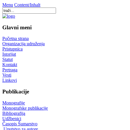
Menu
Content/Inhalt
Glavni meni
Početna strana
Organizacija udruženja
Pristupnica
Istorijat
Statut
Kontakt
Pretraga
Vesti
Linkovi
Publikacije
Monografije
Monografske publikacije
Bibliografija
Udžbenici
Časopis Šumarstvo
Uputstvo za autore