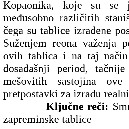
Kopaonika, koje su se j
međusobno različitih stani
čega su tablice izrađene p
Suženjem reona važenja po
ovih tablica i na taj nači
dosadašnji period, tačnije
mešovitih sastojina ov
pretpostavki za izradu real
Ključne reči:
Smrč
zapreminske tablice