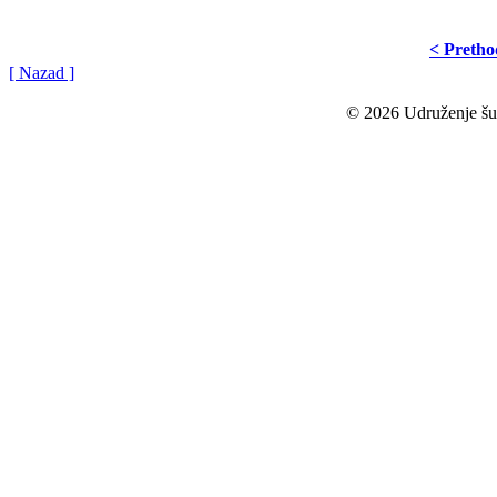
< Preth
[ Nazad ]
© 2026 Udruženje šuma