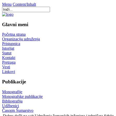
Menu
Content/Inhalt
Glavni meni
Početna strana
Organizacija udruženja
Pristupnica
Istorijat
Statut
Kontakt
Pretraga
Vesti
Linkovi
Publikacije
Monografije
Monografske publikacije
Bibliografija
Udžbenici
Časopis Šumarstvo
Dobro došli na sajt Udruženja šumarskih inženjera i tehničara Srbije