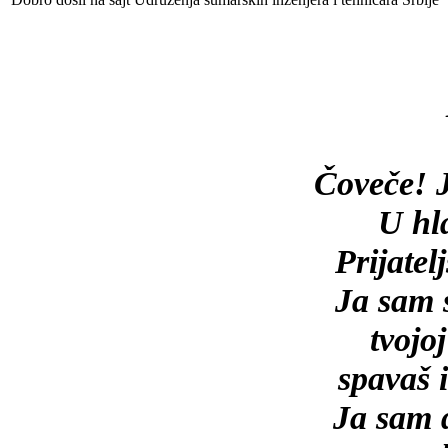
MOLITV
Čoveče! J
U hl
Prijatel
Ja sam 
tvojoj
spavaš 
Ja sam d